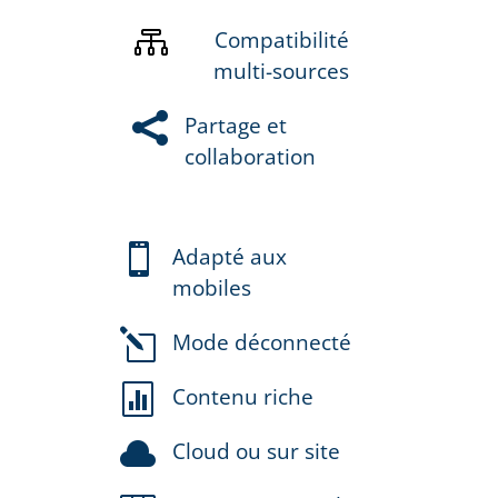

Compatibilité
multi-sources

Partage et
collaboration

Adapté aux
mobiles
l
Mode déconnecté

Contenu riche

Cloud ou sur site